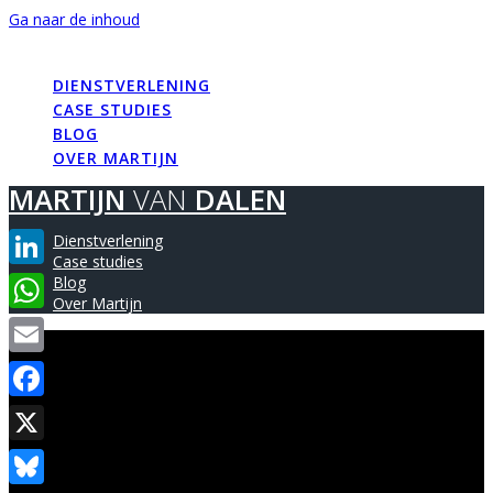
Ga naar de inhoud
MARTIJN
VAN
DALEN
DIENSTVERLENING
CASE STUDIES
BLOG
OVER MARTIJN
MARTIJN
VAN
DALEN
Dienstverlening
Case studies
LinkedIn
Blog
Over Martijn
WhatsApp
Email
Facebook
X